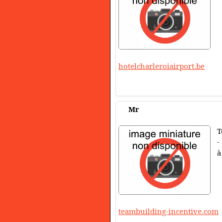
hotelcharleroiairport.be
Mr
T
-
à
teambuilding-incentive.com