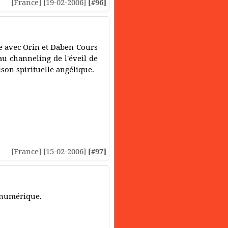
[France] [19-02-2006]
[#96]
e avec Orin et Daben Cours
au channeling de l'éveil de
ison spirituelle angélique.
[France] [15-02-2006]
[#97]
 numérique.