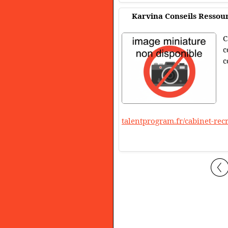
Karvina Conseils Ressou
C
c
c
talentprogram.fr/cabinet-rec