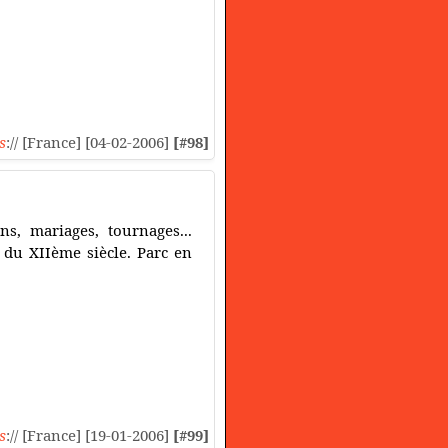
s
:// [France] [04-02-2006]
[#98]
ns, mariages, tournages...
 du XIIème siècle. Parc en
s
:// [France] [19-01-2006]
[#99]