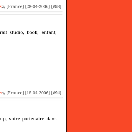
s
:// [France] [28-04-2006]
[#93]
ait studio, book, enfant,
s
:// [France] [18-04-2006]
[#94]
-up, votre partenaire dans