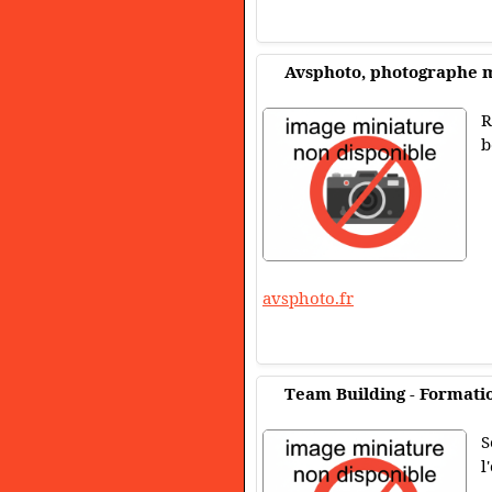
Avsphoto, photographe 
R
b
avsphoto.fr
Team Building - Formatio
S
l