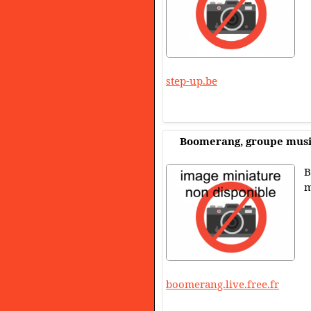
step-up.be
Boomerang, groupe musi
B
m
boomerang.live.free.fr