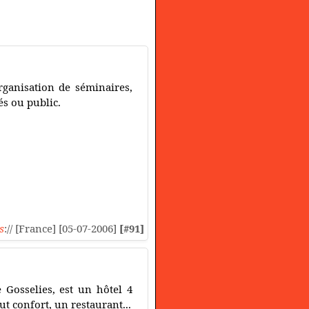
rganisation de séminaires,
és ou public.
s
:// [France] [05-07-2006]
[#91]
 Gosselies, est un hôtel 4
t confort, un restaurant...