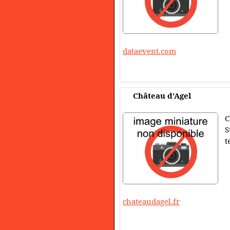
dataevent.com
Château d'Agel
C
S
t
chateaudagel.fr