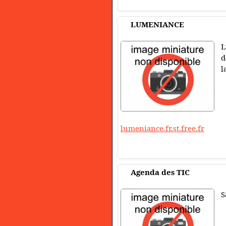
LUMENIANCE
L
d
l
lumeniance.fr.st.free.fr
Agenda des TIC
S