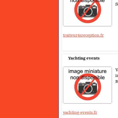
f
traiteur4sreception.fr
Yachting events
Y
i
B
yachting-events.fr