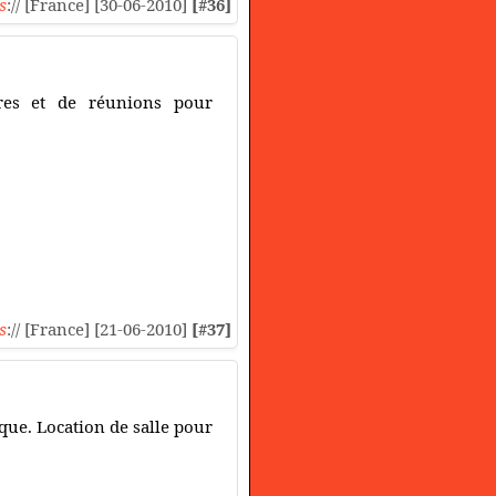
s
:// [France] [30-06-2010]
[#36]
ires et de réunions pour
s
:// [France] [21-06-2010]
[#37]
que. Location de salle pour