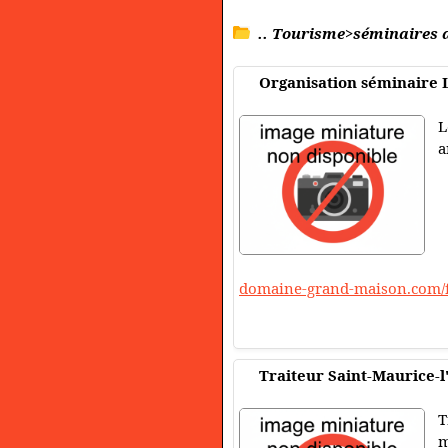
.. Tourisme>séminaires d
Organisation séminaire 
L
a
domaine-grand-maison.com/f
Traiteur Saint-Maurice-l'
T
m