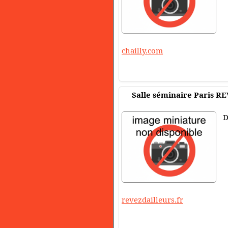
chailly.com
Salle séminaire Paris 
D
revezdailleurs.fr