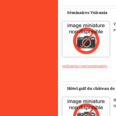
Séminaires Vulcania
V
e
vulcania.com/seminaire/
Hôtel golf du château de
H
m