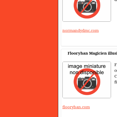
normandydmc.com
Flooryhan Magicien illus
F
c
C
f
flooryhan.com