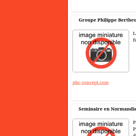
Groupe Philippe Bertheu
L
f
pbc-concept.com
Seminaire en Normandi
P
P
d