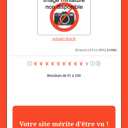
artus02.free.fr
[France] [19-12-2005]
[#100]
Résultats de 91 à 100
Votre site mérite d'être vu !