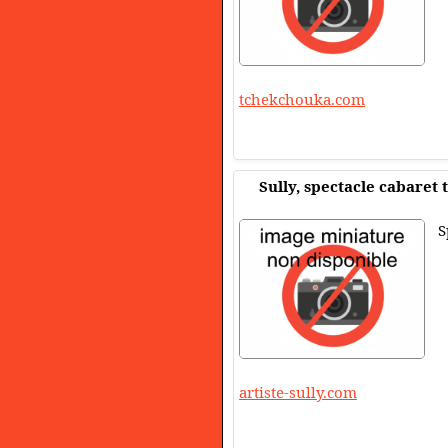
tchekchouka.com
Sully, spectacle cabaret
S
artiste-sully.com