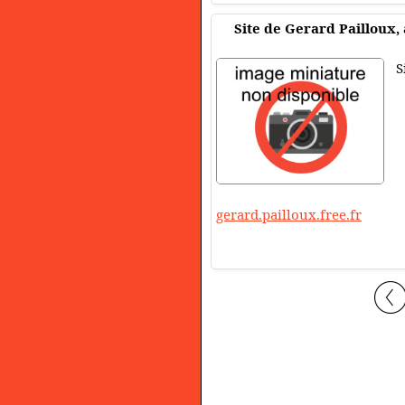
Site de Gerard Pailloux,
S
gerard.pailloux.free.fr