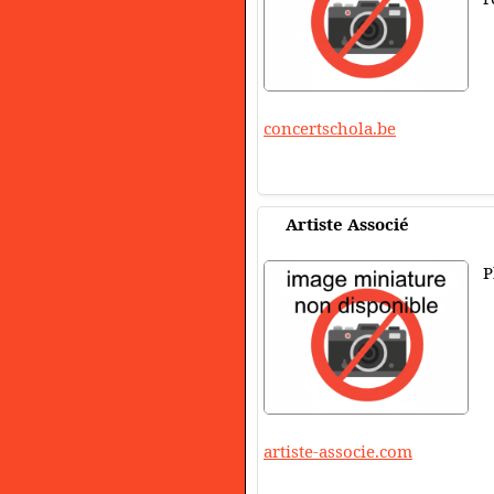
concertschola.be
Artiste Associé
P
artiste-associe.com