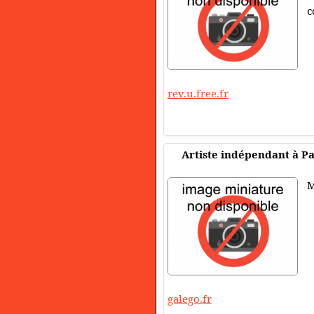
c
rev.u.free.fr
Artiste indépendant à Pa
M
galego.fr