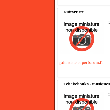
Guitartiste
G
guitartiste.superforum.fr
Tchekchouka - musique
C