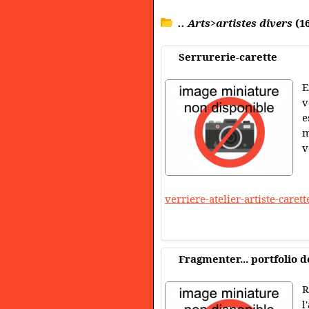
.. Arts>artistes divers
(16
Serrurerie-carette
E
v
e
m
v
verriere-atelier-artiste-carett
Fragmenter... portfolio 
R
l