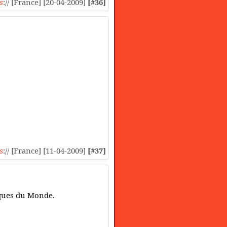
s
:// [France] [20-04-2009]
[#36]
s
:// [France] [11-04-2009]
[#37]
siques du Monde.