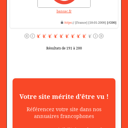
bansac.fr
https
:// [France] [18-01-2008]
[#200]
Résultats de 191 à 200
Votre site mérite d'être vu !
Référencez votre site dans nos
annuaires francophones