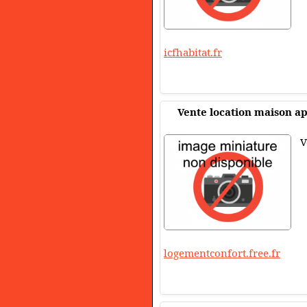
icfhabitat.fr
Vente location maison 
V
logementconfort.free.fr