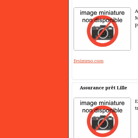
A
M
p
fesimmo.com
Assurance prêt Lille
E
t