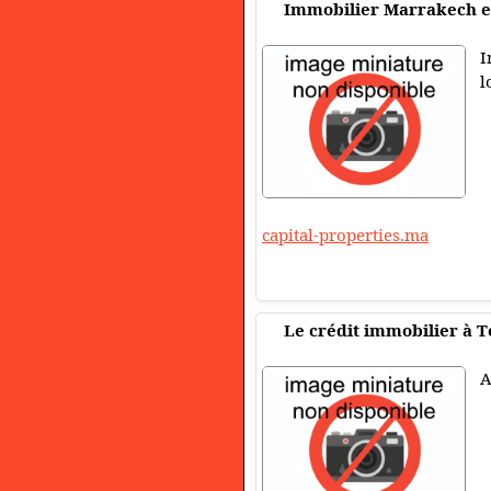
Immobilier Marrakech e
I
l
capital-properties.ma
Le crédit immobilier à 
A