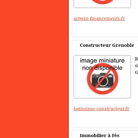
actwin-financements.fr
Constructeur Grenoble
R
s
G
batissimo-constructeur.fr
Immobilier à Fès