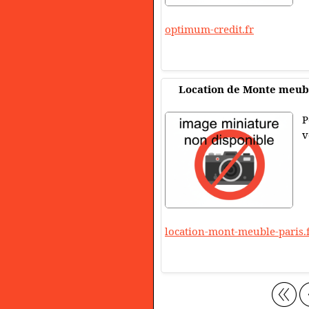
optimum-credit.fr
Location de Monte meubl
P
v
location-mont-meuble-paris.