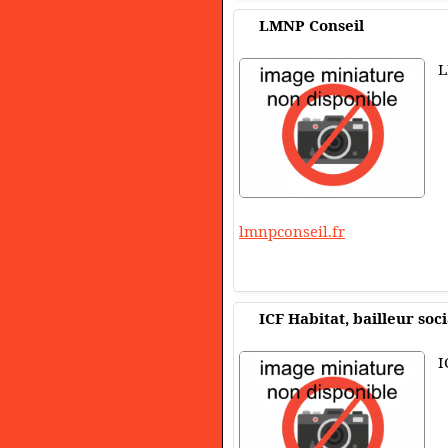
LMNP Conseil
L
lmnpconseil.fr
ICF Habitat, bailleur soc
I