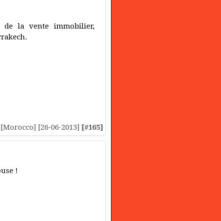
e de la vente immobilier,
rrakech.
/ [Morocco] [26-06-2013]
[#165]
use !