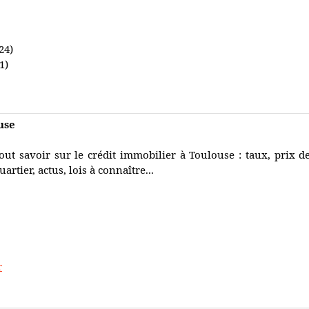
24)
1)
use
out savoir sur le crédit immobilier à Toulouse : taux, prix d
uartier, actus, lois à connaître...
r