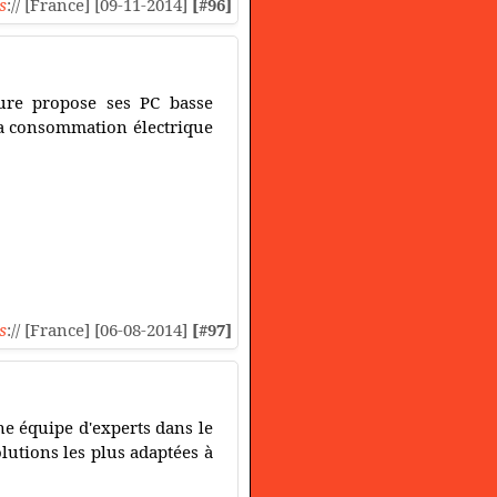
s
:// [France] [09-11-2014]
[#96]
ure propose ses PC basse
sa consommation électrique
s
:// [France] [06-08-2014]
[#97]
e équipe d'experts dans le
lutions les plus adaptées à