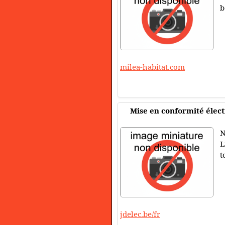
b
milea-habitat.com
Mise en conformité élect
N
L
t
jdelec.be/fr