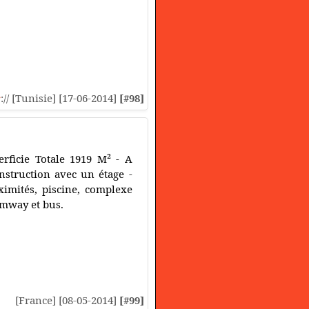
s
:// [Tunisie] [17-06-2014]
[#98]
erficie Totale 1919 M² - A
construction avec un étage -
imités, piscine, complexe
amway et bus.
[France] [08-05-2014]
[#99]