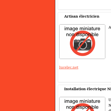
Artisan électricien
A
lucelec.net
Installation électrique N
U
N
d