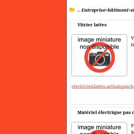
.. Entreprise>bâtiment>el
Vitrier lattes
V
i
electricienlattes.artisanpas
Matériel électrique pas 
P
M