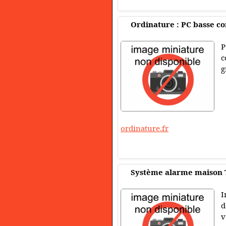
Ordinature : PC basse c
P
c
g
ordinature.fr
Système alarme maison 
I
d
v