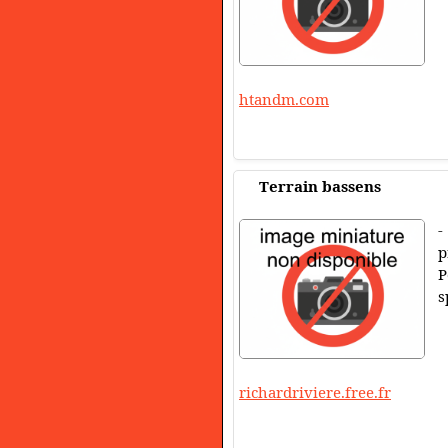
htandm.com
Terrain bassens
-
p
P
s
richardriviere.free.fr