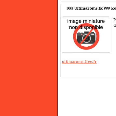
### Ultimaroms.tk ### Ro
P
d
ultimaroms.free.fr