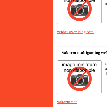
p
zelda1.over-blog.com
Vakarm multigaming web
S
m
d
vakarm.net