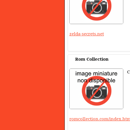
zelda-secrets.net
Rom Collection
C
romcollection.com/index.ht