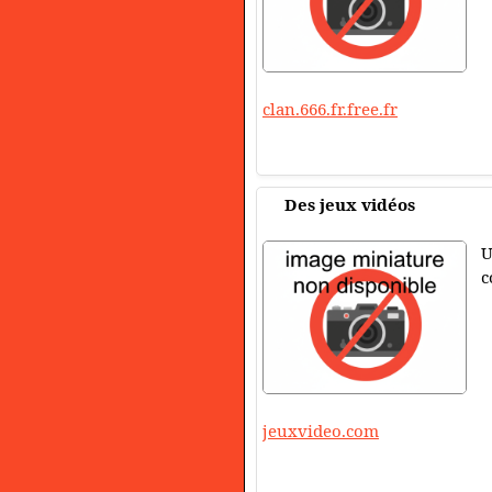
clan.666.fr.free.fr
Des jeux vidéos
U
c
jeuxvideo.com