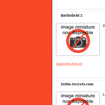
Battlefield 2
T
clanseep.free.fr
Zelda-Secrets.com
L