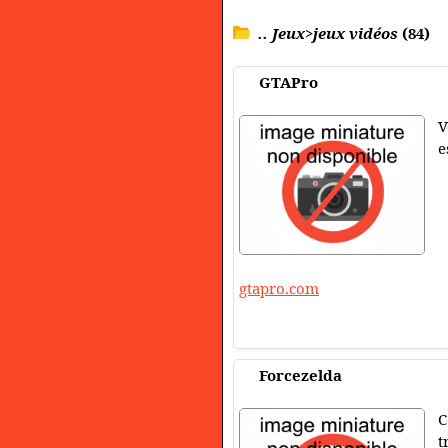
.. Jeux>jeux vidéos
(84)
GTAPro
V
e
gtapro.com
Forcezelda
C
t