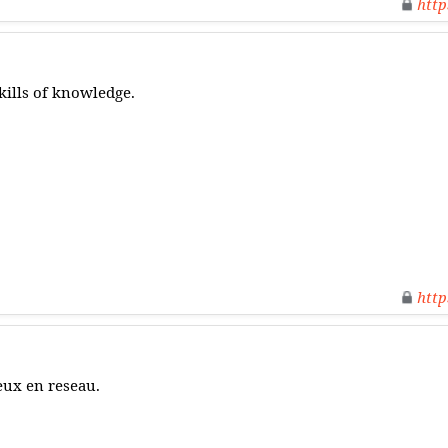
http
kills of knowledge.
http
eux en reseau.