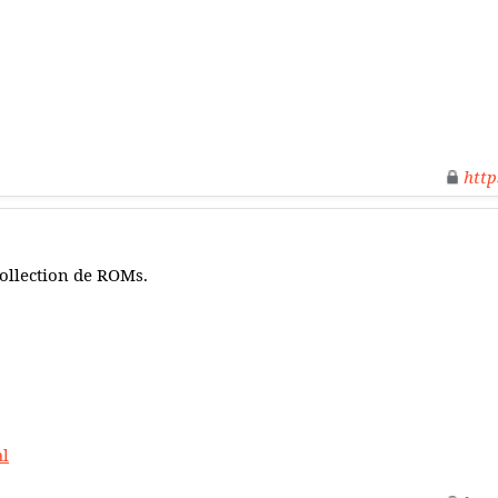
http
ollection de ROMs.
ml