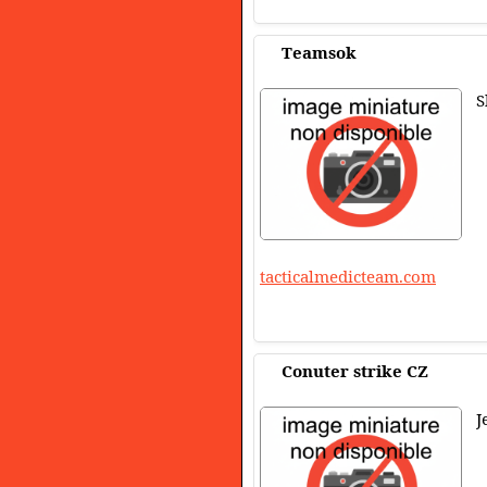
Teamsok
S
tacticalmedicteam.com
Conuter strike CZ
J