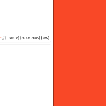
s
:// [France] [20-06-2005]
[#65]