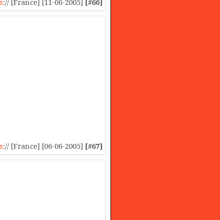
s
:// [France] [11-06-2005]
[#66]
s
:// [France] [06-06-2005]
[#67]