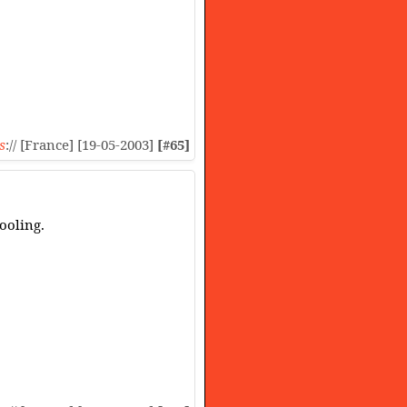
s
:// [France] [19-05-2003]
[#65]
ooling.