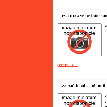
PC TRIBU vente informat
V
pctribu.com
A3 multimédia - Identific
V
c
m