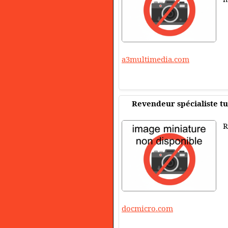
a3multimedia.com
Revendeur spécialiste t
R
docmicro.com