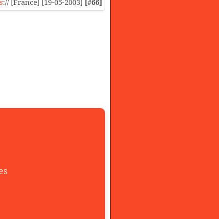
s
:// [France] [19-05-2003]
[#66]
es