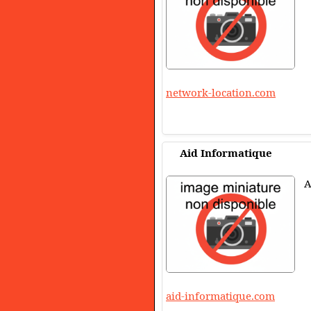
network-location.com
Aid Informatique
A
aid-informatique.com