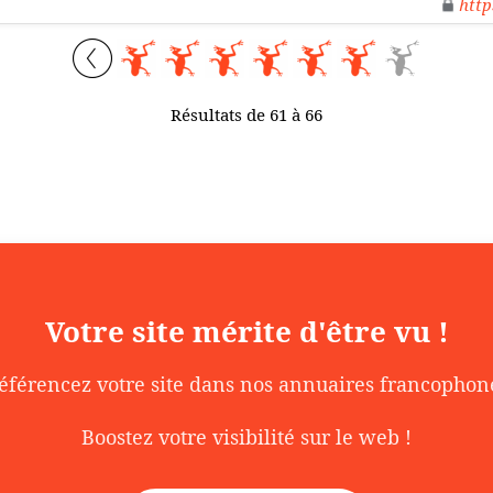
http
Résultats de 61 à 66
Votre site mérite d'être vu !
éférencez votre site dans nos annuaires francophon
Boostez votre visibilité sur le web !