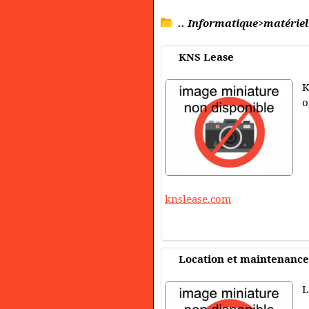
.. Informatique>matériel
KNS Lease
K
o
knslease.com
Location et maintenance
L