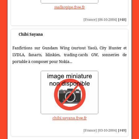
malkopipo.free.fr
[France] [06-10-2004]
[#48]
Chibi Sayana
Fanfictions sur Gundam Wing (surtout Yaoi), City Hunter et
LVDLA, fanarts, blinkies, trading-cards GW, sonneries de
portable à composer pour Nokia...
chibi.sayana.free.fr
[France] [03-10-2004]
[#49]