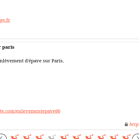
ge.fr
 paris
nlèvement d'épave sur Paris.
ite.com/enlevementepave60
http