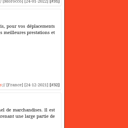
// [Morocco] [24-01-2022]
[#31]
ris, pour vos déplacements
s meilleures prestations et
s
:// [France] [24-12-2021]
[#32]
nel de marchandises. Il est
renant une large partie de