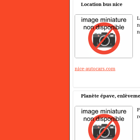
Location bus nice
L
n
n
nice-autocars.com
Planète épave, enlèvem
P
r