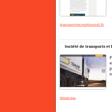
transportexceptionnel.fr
Société de transports et
P
a
p
n
timar.ma