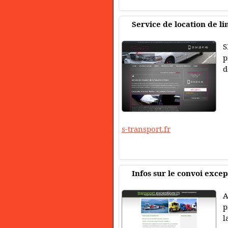
Service de location de l
S
p
d
s-transport.fr
Infos sur le convoi exce
A
p
l