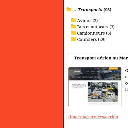
.. Transports
(93)
Avions (2)
Bus et autocars (3)
Camionneurs (6)
Coursiers (29)
Transport aérien au Ma
G
e
c
l
timar.ma/services/aerien