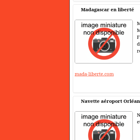
Madagascar en liberté
M
M
F
d
r
mada-liberte.com
Navette aéroport Orléan
N
e