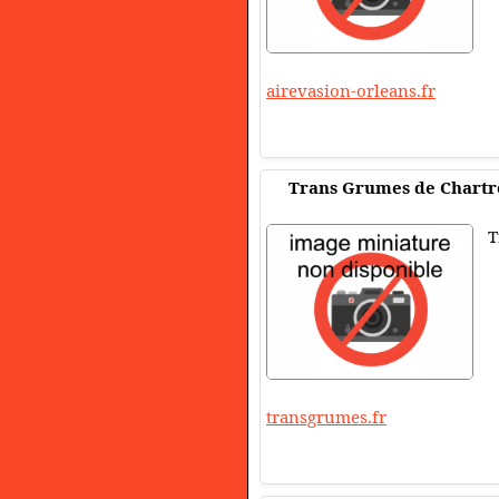
airevasion-orleans.fr
Trans Grumes de Chartr
T
transgrumes.fr