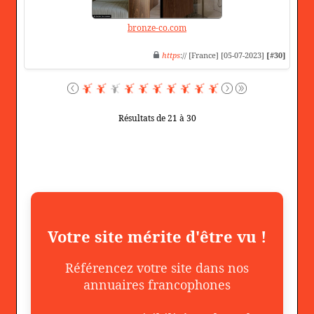
bronze-co.com
https
:// [France] [05-07-2023]
[#30]
Résultats de 21 à 30
Votre site mérite d'être vu !
Référencez votre site dans nos
annuaires francophones