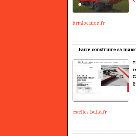
v
hrmlocation.fr
Faire construire sa mais
F
c
m
g
estelles-build.fr