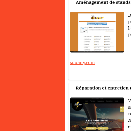
Aménagement de stands s
D
p
l
p
souany.com
Réparation et entretien 
V
s
r
N
e