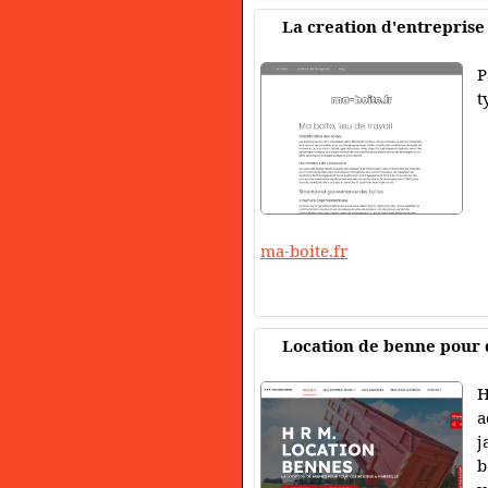
La creation d'entreprise
P
t
ma-boite.fr
Location de benne pour d
H
a
j
b