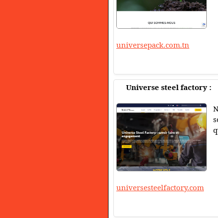
universepack.com.tn
Universe steel factory :
N
s
q
universesteelfactory.com