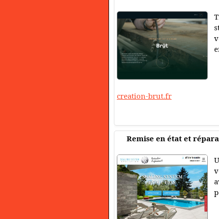
T
s
v
e
creation-brut.fr
Remise en état et répara
U
v
a
p