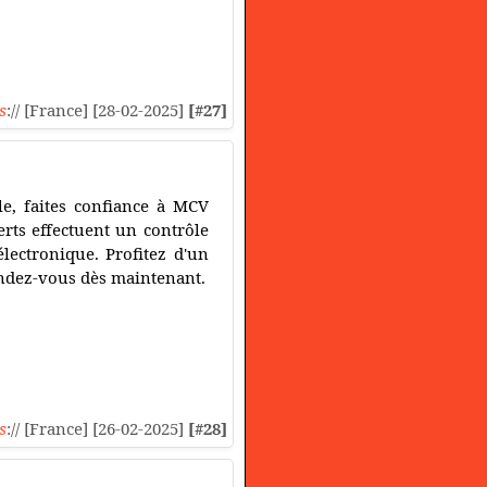
s
:// [France] [28-02-2025]
[#27]
le, faites confiance à MCV
rts effectuent un contrôle
électronique. Profitez d'un
rendez-vous dès maintenant.
s
:// [France] [26-02-2025]
[#28]