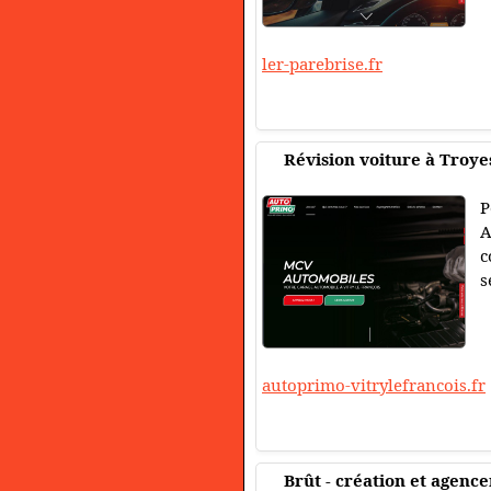
ler-parebrise.fr
Révision voiture à Troye
P
A
c
s
autoprimo-vitrylefrancois.fr
Brût - création et agenc