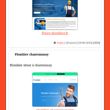
future-plumbing.fr
https
:// [France] [18-06-2024]
[#25]
Plombier chantonnnay
Plombier situer à chantonnay.
plombier-chantonnay.com