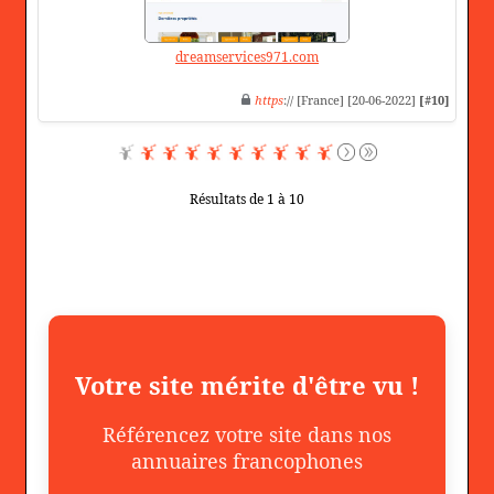
dreamservices971.com
https
:// [France] [20-06-2022]
[#10]
Résultats de 1 à 10
Votre site mérite d'être vu !
Référencez votre site dans nos
annuaires francophones