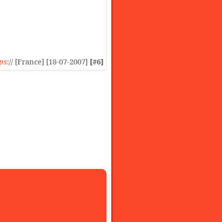
ps
:// [France] [18-07-2007]
[#6]