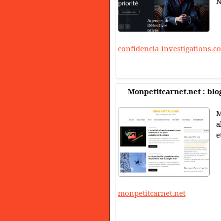
N
confidencia-investigations.c
Monpetitcarnet.net : blog
M
a
e
monpetitcarnet.net