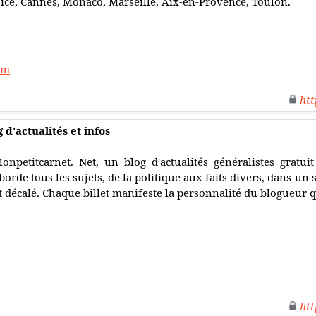
ice, Cannes, Monaco, Marseille, Aix-en-Provence, Toulon.
om
htt
 d'actualités et infos
onpetitcarnet. Net, un blog d'actualités généralistes gratui
borde tous les sujets, de la politique aux faits divers, dans un s
t décalé. Chaque billet manifeste la personnalité du blogueur 
htt