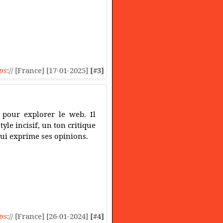
ps
:// [France] [17-01-2025]
[#3]
t pour explorer le web. Il
tyle incisif, un ton critique
qui exprime ses opinions.
ps
:// [France] [26-01-2024]
[#4]