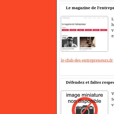
Le magazine de l'entrep
L
h
v
e
le-club-des-entrepreneurs.fr
Défendez et faîtes respec
V
S
v