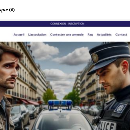
ique
(6)