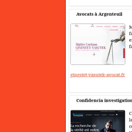
Avocats à Argenteuil
M
f
e
f
ginestet-vasutek-avocat.fr
Confidencia investigatio
C
l
c