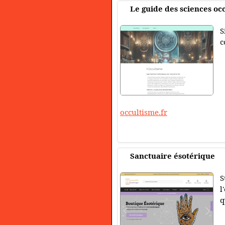
Le guide des sciences oc
S
c
occultisme.fr
Sanctuaire ésotérique
S
l
q