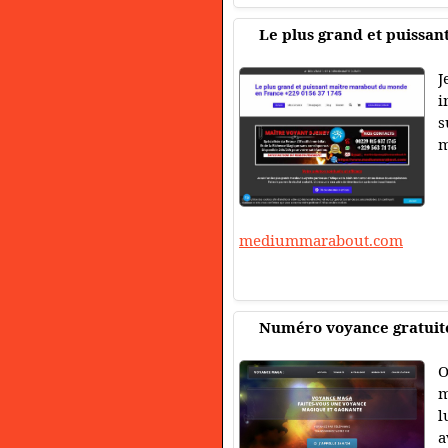
Le plus grand et puissa
J
i
s
m
mediummarabout.com
Numéro voyance gratuite,
O
m
l
a