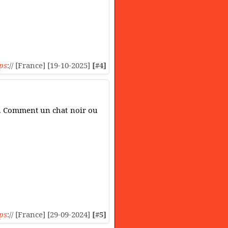
ps
:// [France] [19-10-2025]
[#4]
hes. Comment un chat noir ou
ps
:// [France] [29-09-2024]
[#5]