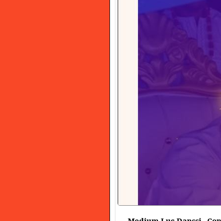
Medium Luc Danssi –Consu