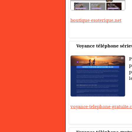
boutique-esoterique.net
Voyance téléphone sérieu
P
p
p
l
voyance-telephone-gratuite.