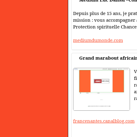
Depuis plus de 15 ans, je prat
mission : vous accompagner a
Protection spirituelle Chance
mediumdumonde.com
Grand marabout africai
V
f
r
a
r
francenantes.canalblog.com