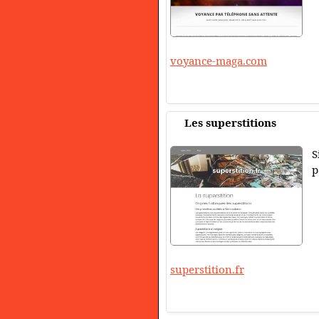
voyance-maga.com
Les superstitions
S
p
superstition.fr