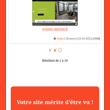
acuitea-opticien.fr
https
:// [France] [21-01-2022]
[#10]
Résultats de 1 à 10
Votre site mérite d'être vu !